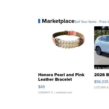
Marketplace
Sell Your Items - Free t
Honora Pearl and Pink
2026 B
Leather Bracelet
$56,335
Adjustable Buckle Clo...
$49
LOTLINX A
CONSHY C.
| sellwild.com