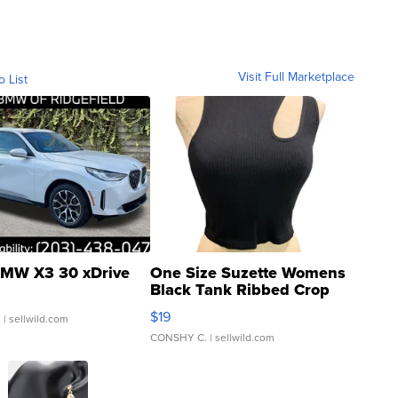
Visit Full Marketplace
o List
MW X3 30 xDrive
One Size Suzette Womens
Black Tank Ribbed Crop
Asymmetrical ...
$19
.
| sellwild.com
CONSHY C.
| sellwild.com