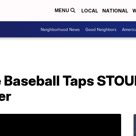
LOCAL
NATIONAL
W
MENU
Neighborhood News
Good Neighbors
Americ
 Baseball Taps STOU
er