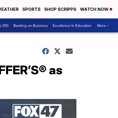
EATHER
SPORTS
SHOP SCRIPPS
WATCH NOW
a 250
Banking on Business
Excellence In Education
More +
FFER’S® as