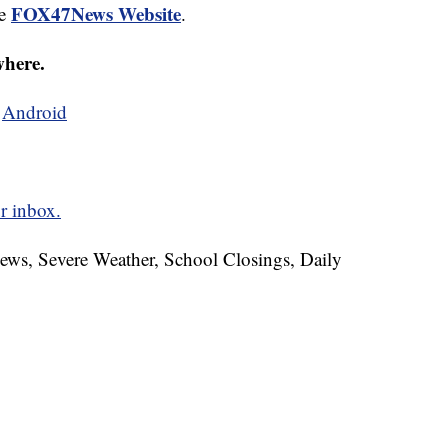
FOX47News Website
he
.
where.
d
Android
r inbox.
News, Severe Weather, School Closings, Daily