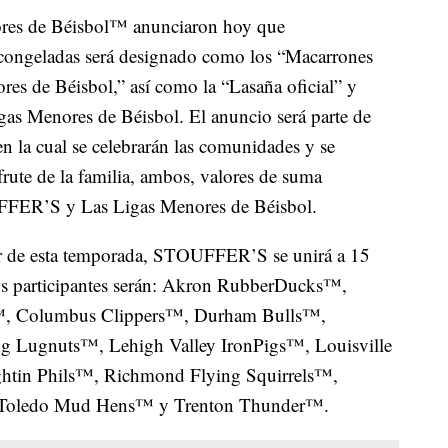
es de Béisbol™ anunciaron hoy que
ongeladas será designado como los “Macarrones
res de Béisbol,” así como la “Lasaña oficial” y
gas Menores de Béisbol. El anuncio será parte de
en la cual se celebrarán las comunidades y se
frute de la familia, ambos, valores de suma
UFFER’S y Las Ligas Menores de Béisbol.
tir de esta temporada, STOUFFER’S se unirá a 15
os participantes serán: Akron RubberDucks™,
™, Columbus Clippers™, Durham Bulls™,
g Lugnuts™, Lehigh Valley IronPigs™, Louisville
htin Phils™, Richmond Flying Squirrels™,
, Toledo Mud Hens™ y Trenton Thunder™.