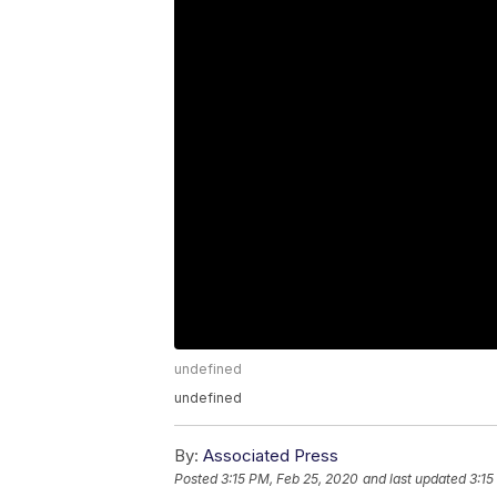
undefined
undefined
By:
Associated Press
Posted
3:15 PM, Feb 25, 2020
and last updated
3:15