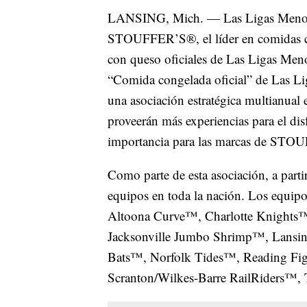
LANSING, Mich. — Las Ligas Menor
STOUFFER’S®, el líder en comidas c
con queso oficiales de Las Ligas Meno
“Comida congelada oficial” de Las Li
una asociación estratégica multianual 
proveerán más experiencias para el dis
importancia para las marcas de STO
Como parte de esta asociación, a par
equipos en toda la nación. Los equip
Altoona Curve™, Charlotte Knights
Jacksonville Jumbo Shrimp™, Lansin
Bats™, Norfolk Tides™, Reading Fig
Scranton/Wilkes-Barre RailRiders™